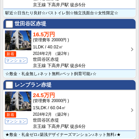
京王線 下高井戸駅 徒歩5分
駅近☆日当たり良好☆バストイレ別☆独立洗面台☆女性限定☆
世田谷区赤堤
16.5万円
20000円
1LDK
40.02㎡
2024年2月
（築2年）
新着
世田谷区赤堤
マンション
京王線 下高井戸駅 徒歩6分
☆敷金・礼金無し♪ネット無料♪ペット飼育可能♪☆
レンブラン赤堤
24.5万円
20000円
1SLDK
60.04㎡
2024年2月
（築2年）
新着
世田谷区赤堤
マンション
京王線 下高井戸駅 徒歩6分
★敷金・礼金ゼロ♪築浅デザイナーズマンション♪ネット無料♪★