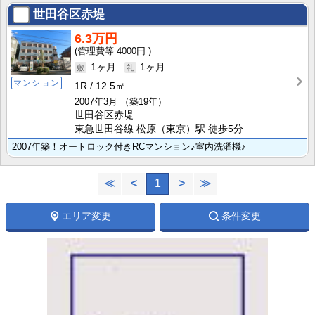
世田谷区赤堤
6.3万円
4000円
1ヶ月
1ヶ月
マンション
1R
12.5㎡
2007年3月
（築19年）
世田谷区赤堤
東急世田谷線 松原（東京）駅 徒歩5分
2007年築！オートロック付きRCマンション♪室内洗濯機♪
≪
<
1
>
≫
エリア変更
条件変更