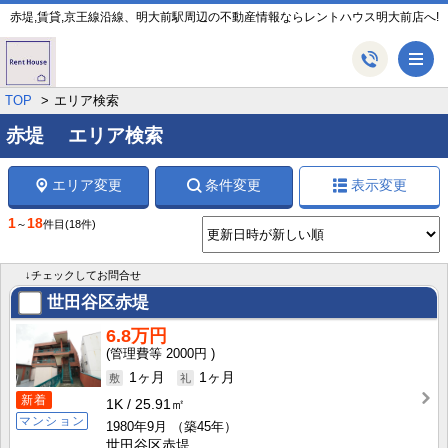
赤堤,賃貸,京王線沿線、明大前駅周辺の不動産情報ならレントハウス明大前店へ!
メ
TOP
エリア検索
赤堤 エリア検索
エリア変更
条件変更
表示変更
1
18
～
件目
(18件)
↓チェックしてお問合せ
世田谷区赤堤
6.8万円
2000円
1ヶ月
1ヶ月
新着
1K
25.91㎡
マンション
1980年9月
（築45年）
世田谷区赤堤