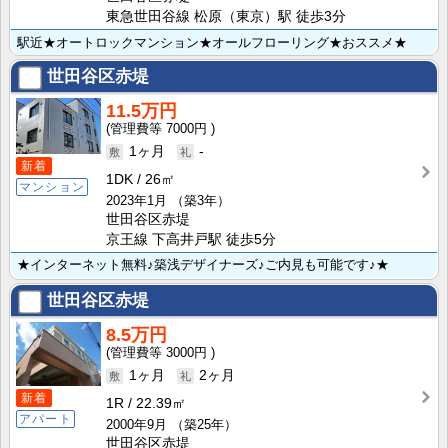
東急世田谷線 松原（東京）駅 徒歩3分
駅近★オートロックマンション★オールフローリング★おススメ★
世田谷区赤堤
11.5万円
7000円
1ヶ月
-
新着
1DK
26㎡
マンション
2023年1月
（築3年）
世田谷区赤堤
京王線 下高井戸駅 徒歩5分
★インターネット無料♪築浅デザイナーズ♪ご内見も可能です♪★
世田谷区赤堤
8.5万円
3000円
1ヶ月
2ヶ月
新着
1R
22.39㎡
アパート
2000年9月
（築25年）
世田谷区赤堤