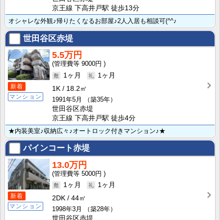
京王線 下高井戸駅 徒歩13分
オシャレな外観♪帰りたくなるお部屋♪2人入居も相談可(^^♪
世田谷区赤堤
5.5万円
9000円
1ヶ月
1ヶ月
新着
1K
18.2㎡
マンション
1991年5月
（築35年）
世田谷区赤堤
京王線 下高井戸駅 徒歩4分
★内装美室♪収納広々♪オートロック付きマンション♪★
パインコート赤堤
13.0万円
5000円
1ヶ月
1ヶ月
新着
2DK
44㎡
マンション
1998年3月
（築28年）
世田谷区赤堤