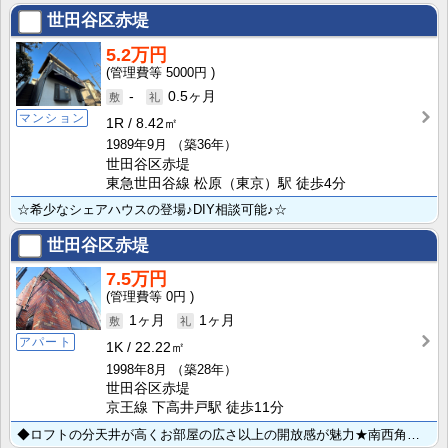
世田谷区赤堤
5.2万円
5000円
-
0.5ヶ月
マンション
1R
8.42㎡
1989年9月
（築36年）
世田谷区赤堤
東急世田谷線 松原（東京）駅 徒歩4分
☆希少なシェアハウスの登場♪DIY相談可能♪☆
世田谷区赤堤
7.5万円
0円
1ヶ月
1ヶ月
アパート
1K
22.22㎡
1998年8月
（築28年）
世田谷区赤堤
京王線 下高井戸駅 徒歩11分
◆ロフトの分天井が高くお部屋の広さ以上の開放感が魅力★南西角部屋で日当たり風通り眺望全て揃ったお部屋･･･