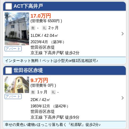
ACT下高井戸
17.0万円
6500円
-
2ヶ月
1LDK
42.04㎡
2023年4月
（築3年）
世田谷区赤堤
アパート
京王線 下高井戸駅 徒歩2分
インターネット無料！ペットは小型犬or猫1匹迄相談可♪
世田谷区赤堤
9.7万円
0円
1ヶ月
-
アパート
2DK
42㎡
1983年12月
（築42年）
世田谷区赤堤
京王線 下高井戸駅 徒歩9分
幸せの黄色い建物♪ほっこり落ち着く『松原駅』徒歩2分♪