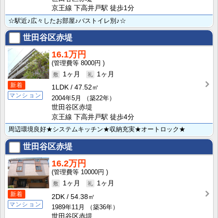
京王線 下高井戸駅 徒歩1分
☆駅近♪広々したお部屋♪バストイレ別♪☆
世田谷区赤堤
16.1万円
8000円
1ヶ月
1ヶ月
新着
1LDK
47.52㎡
マンション
2004年5月
（築22年）
世田谷区赤堤
京王線 下高井戸駅 徒歩4分
周辺環境良好★システムキッチン★収納充実★オートロック★
世田谷区赤堤
16.2万円
10000円
1ヶ月
1ヶ月
新着
2DK
54.38㎡
マンション
1989年11月
（築36年）
世田谷区赤堤