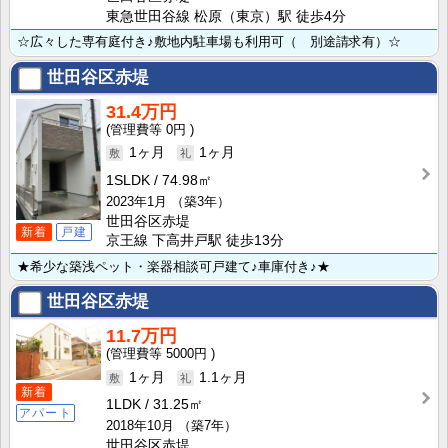
東急世田谷線 松原（東京）駅 徒歩4分
☆広々した専有庭付き♪敷地内駐車場も利用可（ 別途請求有）☆
世田谷区赤堤
31.4万円
0円
1ヶ月
1ヶ月
1SLDK
74.98㎡
2023年1月
（築3年）
世田谷区赤堤
新着
戸建
京王線 下高井戸駅 徒歩13分
★希少な築浅ペット・楽器相談可戸建て♪車庫付き♪★
世田谷区赤堤
11.7万円
5000円
1ヶ月
1.1ヶ月
新着
1LDK
31.25㎡
アパート
2018年10月
（築7年）
世田谷区赤堤