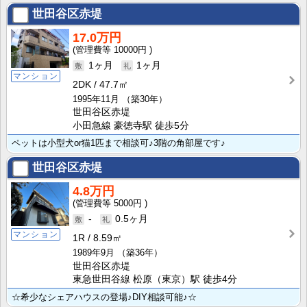
世田谷区赤堤
17.0万円
10000円
1ヶ月
1ヶ月
マンション
2DK
47.7㎡
1995年11月
（築30年）
世田谷区赤堤
小田急線 豪徳寺駅 徒歩5分
ペットは小型犬or猫1匹まで相談可♪3階の角部屋です♪
世田谷区赤堤
4.8万円
5000円
-
0.5ヶ月
マンション
1R
8.59㎡
1989年9月
（築36年）
世田谷区赤堤
東急世田谷線 松原（東京）駅 徒歩4分
☆希少なシェアハウスの登場♪DIY相談可能♪☆