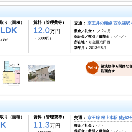
取り（面積）
賃料（管理費等）
交通：
京王井の頭線 西永福駅 
1LDK
12.0
万円
敷金／礼金：
-／ 2ヶ月
保証金／敷引／償却金：
-／ -／ -
（ 6000円）
.79㎡
所在地：
杉並区成田西
築年月：
2013年8月
築浅物件★閑静な
洗面台★
取り（面積）
賃料（管理費等）
交通：
京王線 桜上水駅 徒歩2
1K
11.3
万円
敷金／礼金：
-／ -
保証金／敷引／償却金：
-／ -／ -