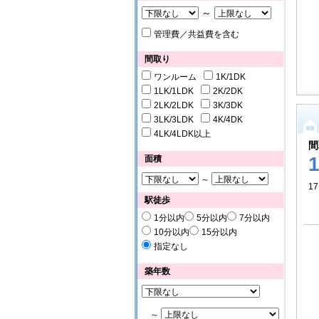
～
管理費／共益費を含む
間取り
ワンルーム
1K/1DK
1LK/1LDK
2K/2DK
2LK/2LDK
3K/3DK
3LK/3LDK
4K/4DK
4LK/4LDK以上
間
面積
～
17
駅徒歩
1分以内
5分以内
7分以内
10分以内
15分以内
指定なし
築年数
～