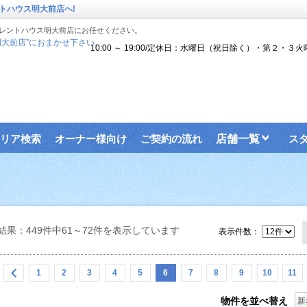
トハウス明大前店へ!
レントハウス明大前店にお任せください。
大前店”におまかせ下さい。
10:00 ～ 19:00/定休日：水曜日（祝日除く）・第２・３火
リア検索
オーナー様向け
ご契約の流れ
店舗一覧
ス
結果：449件中61～72件を表示しています
表示件数：
1
2
3
4
5
6
7
8
9
10
11
物件を並べ替え
新