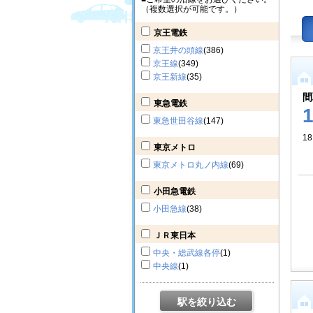
（複数選択が可能です。）
京王電鉄
京王井の頭線
(386)
京王線
(349)
京王新線
(35)
間
東急電鉄
東急世田谷線
(147)
1
東京メトロ
東京メトロ丸ノ内線
(69)
小田急電鉄
小田急線
(38)
ＪＲ東日本
中央・総武線各停
(1)
中央線
(1)
駅を絞り込む