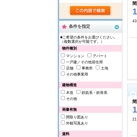
間
43
条件を指定
■ご希望の条件をお選びください。
（複数選択が可能です。）
物件種別
マンション
アパート
一戸建／その他居住用
店舗
事務所
土地
その他事業用
建物構造
木造
鉄筋系・鉄骨系
その他
間
画像有無
間取り図あり
21
外観写真あり
賃料