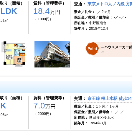
取り（面積）
賃料（管理費等）
交通：
東京メトロ丸ノ内線 方南
1LDK
18.4
万円
敷金／礼金：
-／ 2ヶ月
保証金／敷引／償却金：
-／ -／ -
（ 1000円）
.31㎡
所在地：
中野区南台
築年月：
2018年12月
～ハウスメーカー築
～
取り（面積）
賃料（管理費等）
交通：
京王線 桜上水駅 徒歩1
1K
7.0
万円
敷金／礼金：
1ヶ月／ 1ヶ月
保証金／敷引／償却金：
-／ -／ -
（ 2000円）
.06㎡
所在地：
世田谷区桜上水
築年月：
1994年3月