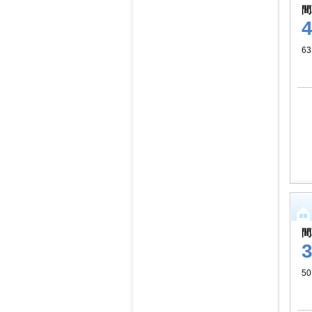
間
6
間
5