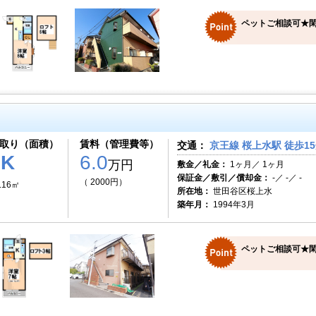
ペットご相談可★
取り（面積）
賃料（管理費等）
交通：
京王線 桜上水駅 徒歩1
1K
6.0
万円
敷金／礼金：
1ヶ月／ 1ヶ月
保証金／敷引／償却金：
-／ -／ -
（ 2000円）
.16㎡
所在地：
世田谷区桜上水
築年月：
1994年3月
ペットご相談可★