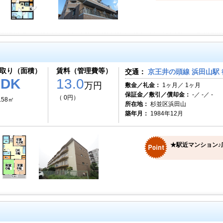
取り（面積）
賃料（管理費等）
交通：
京王井の頭線 浜田山駅 
3DK
13.0
万円
敷金／礼金：
1ヶ月／ 1ヶ月
保証金／敷引／償却金：
-／ -／ -
（ 0円）
.58㎡
所在地：
杉並区浜田山
築年月：
1984年12月
★駅近マンション♪