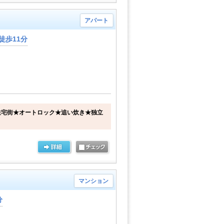
アパート
徒歩11分
住宅街★オートロック★追い炊き★独立
マンション
分