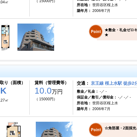
（ 15000円）
.04㎡
所在地：
世田谷区桜上水
築年月：
2006年7月
★敷金・礼金ゼロキ
★
取り（面積）
賃料（管理費等）
交通：
京王線 桜上水駅 徒歩2
1K
10.0
万円
敷金／礼金：
-／ -
保証金／敷引／償却金：
-／ -／ -
（ 15000円）
.27㎡
所在地：
世田谷区桜上水
築年月：
2006年7月
☆角部屋・2面採光