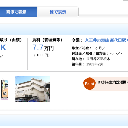
取り（面積）
賃料（管理費等）
交通：
京王井の頭線 新代田駅 
1K
7.7
万円
敷金／礼金：
1ヶ月／ -
保証金／敷引／償却金：
-／ -／ -
（ 1000円）
8㎡
所在地：
世田谷区羽根木
築年月：
1983年2月
BT別＆室内洗濯機♪最