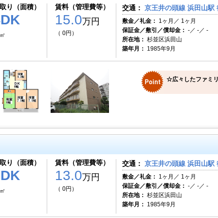
取り（面積）
賃料（管理費等）
交通：
京王井の頭線 浜田山駅 
4DK
15.0
万円
敷金／礼金：
1ヶ月／ 1ヶ月
保証金／敷引／償却金：
-／ -／ -
（ 0円）
3㎡
所在地：
杉並区浜田山
築年月：
1985年9月
☆広々したファミリ
取り（面積）
賃料（管理費等）
交通：
京王井の頭線 浜田山駅 
3DK
13.0
万円
敷金／礼金：
1ヶ月／ 1ヶ月
保証金／敷引／償却金：
-／ -／ -
（ 0円）
0㎡
所在地：
杉並区浜田山
築年月：
1985年9月