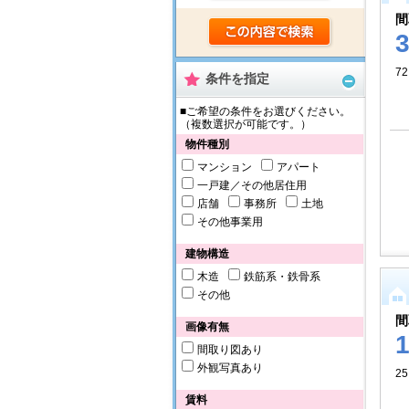
間
72
条件を指定
■ご希望の条件をお選びください。
（複数選択が可能です。）
物件種別
マンション
アパート
一戸建／その他居住用
店舗
事務所
土地
その他事業用
建物構造
木造
鉄筋系・鉄骨系
その他
間
画像有無
間取り図あり
外観写真あり
25
賃料