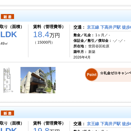
取り（面積）
賃料（管理費等）
交通：
京王線 下高井戸駅 徒歩
1LDK
18.4
万円
敷金／礼金：
1ヶ月／ -
保証金／敷引／償却金：
-／ -／ -
（ 15000円）
.49㎡
所在地：
世田谷区松原
築年月：
新築
2026年4月
☆礼金ゼロキャンペ
取り（面積）
賃料（管理費等）
交通：
京王線 下高井戸駅 徒歩
1LDK
19.8