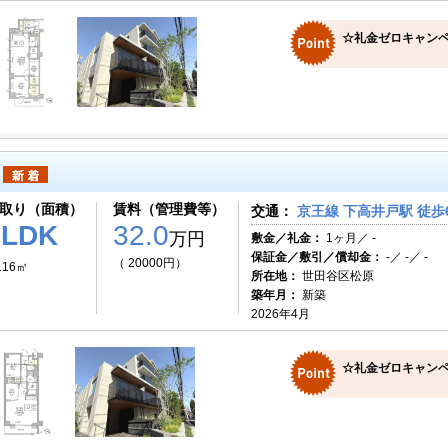
☆礼金ゼロキャンペ
取り（面積）
賃料（管理費等）
交通：
京王線 下高井戸駅 徒歩
2LDK
32.0
万円
敷金／礼金：
1ヶ月／ -
保証金／敷引／償却金：
-／ -／ -
（ 20000円）
.16㎡
所在地：
世田谷区松原
築年月：
新築
2026年4月
☆礼金ゼロキャンペ