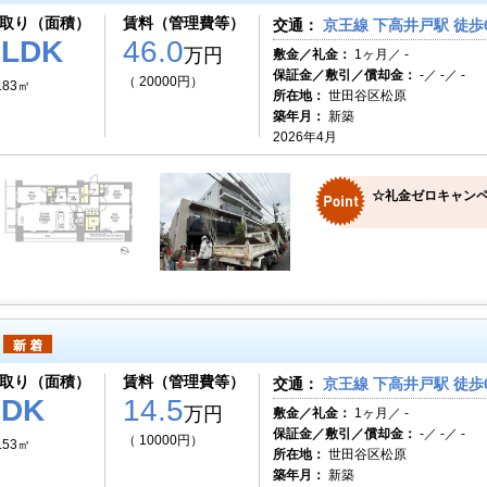
取り（面積）
賃料（管理費等）
交通：
京王線 下高井戸駅 徒歩
3LDK
46.0
万円
敷金／礼金：
1ヶ月／ -
保証金／敷引／償却金：
-／ -／ -
（ 20000円）
.83㎡
所在地：
世田谷区松原
築年月：
新築
2026年4月
☆礼金ゼロキャンペ
取り（面積）
賃料（管理費等）
交通：
京王線 下高井戸駅 徒歩
1DK
14.5
万円
敷金／礼金：
1ヶ月／ -
保証金／敷引／償却金：
-／ -／ -
（ 10000円）
.53㎡
所在地：
世田谷区松原
築年月：
新築