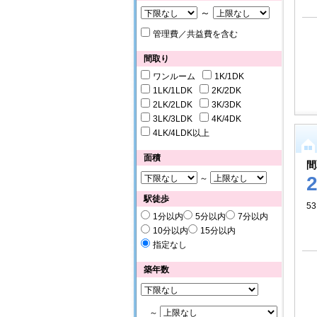
～
管理費／共益費を含む
間取り
ワンルーム
1K/1DK
1LK/1LDK
2K/2DK
2LK/2LDK
3K/3DK
3LK/3LDK
4K/4DK
4LK/4LDK以上
面積
間
～
駅徒歩
53
1分以内
5分以内
7分以内
10分以内
15分以内
指定なし
築年数
～