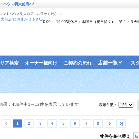
トハウス明大前店へ!
レントハウス明大前店にお任せください。
大前店”におまかせ下さい。
10:00 ～ 19:00/定休日：水曜日（祝日除く）・第２・３火
リア検索
オーナー様向け
ご契約の流れ
店舗一覧
ス
結果：438件中1～12件を表示しています
表示件数：
1
2
3
4
5
6
7
8
物件を並べ替え
新