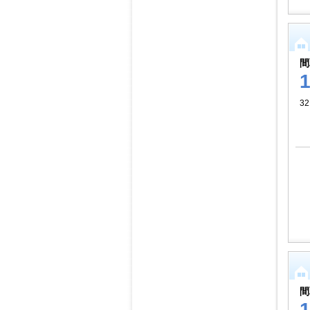
間
32
間