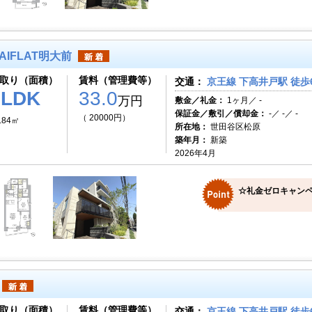
AIFLAT明大前
取り（面積）
賃料（管理費等）
交通：
京王線 下高井戸駅 徒歩
2LDK
33.0
万円
敷金／礼金：
1ヶ月／ -
保証金／敷引／償却金：
-／ -／ -
（ 20000円）
.84㎡
所在地：
世田谷区松原
築年月：
新築
2026年4月
☆礼金ゼロキャンペ
取り（面積）
賃料（管理費等）
交通：
京王線 下高井戸駅 徒歩