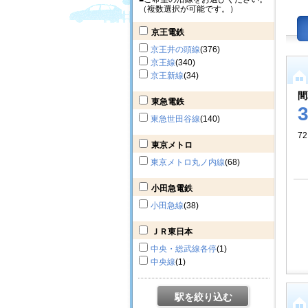
（複数選択が可能です。）
京王電鉄
京王井の頭線
(376)
京王線
(340)
京王新線
(34)
間
東急電鉄
東急世田谷線
(140)
72
東京メトロ
東京メトロ丸ノ内線
(68)
小田急電鉄
小田急線
(38)
ＪＲ東日本
中央・総武線各停
(1)
中央線
(1)
駅を絞り込む