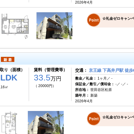
2026年4月
☆礼金ゼロキャンペ
取り（面積）
賃料（管理費等）
交通：
京王線 下高井戸駅 徒歩
2LDK
33.5
万円
敷金／礼金：
1ヶ月／ -
保証金／敷引／償却金：
-／ -／ -
（ 20000円）
.16㎡
所在地：
世田谷区松原
築年月：
新築
2026年4月
☆礼金ゼロキャンペ