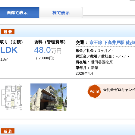
取り（面積）
賃料（管理費等）
交通：
京王線 下高井戸駅 徒歩
3LDK
48.0
万円
敷金／礼金：
1ヶ月／ -
保証金／敷引／償却金：
-／ -／ -
（ 20000円）
.18㎡
所在地：
世田谷区松原
築年月：
新築
2026年4月
☆礼金ゼロキャンペ