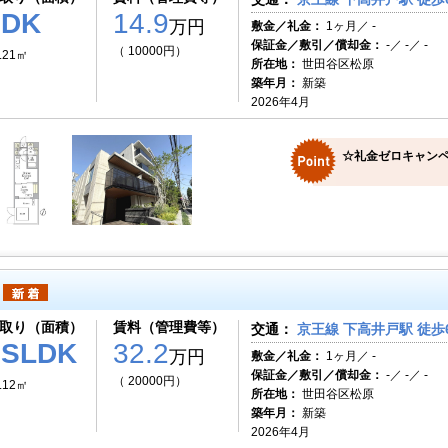
1DK
14.9
万円
敷金／礼金：
1ヶ月／ -
保証金／敷引／償却金：
-／ -／ -
（ 10000円）
.21㎡
所在地：
世田谷区松原
築年月：
新築
2026年4月
☆礼金ゼロキャンペ
取り（面積）
賃料（管理費等）
交通：
京王線 下高井戸駅 徒歩
2SLDK
32.2
万円
敷金／礼金：
1ヶ月／ -
保証金／敷引／償却金：
-／ -／ -
（ 20000円）
.12㎡
所在地：
世田谷区松原
築年月：
新築
2026年4月